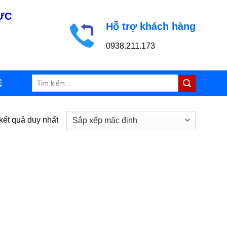
LỰC
Hỗ trợ khách hàng
0938.211.173
Tìm
Ệ
kiếm:
 kết quả duy nhất