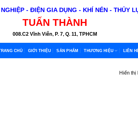
NGHIỆP - ĐIỆN GIA DỤNG - KHÍ NÉN - THỦY 
TUẤN THÀNH
008.C2 Vĩnh Viễn, P. 7, Q. 11, TPHCM
TRANG CHỦ
GIỚI THIỆU
SẢN PHẨM
THƯƠNG HIỆU
LIÊN H
Hiển thị