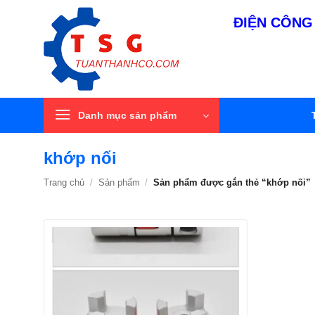
Bỏ
ĐIỆN CÔNG 
qua
nội
dung
Danh mục sản phẩm
khớp nối
Trang chủ
/
Sản phẩm
/
Sản phẩm được gắn thẻ “khớp nối”