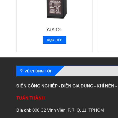
CLS-121
ĐỌC TIẾP
VỀ CHÚNG TÔI
ĐIỆN CÔNG NGHIỆP - ĐIỆN GIA DỤNG - KHÍ NÉN 
TUẤN THÀNH
Địa chỉ:
008.C2 Vĩnh Viễn, P. 7, Q. 11, TPHCM