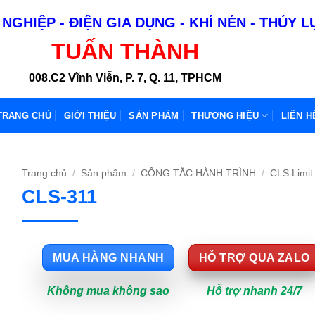
NGHIỆP - ĐIỆN GIA DỤNG - KHÍ NÉN - THỦY 
TUẤN THÀNH
008.C2 Vĩnh Viễn, P. 7, Q. 11, TPHCM
TRANG CHỦ
GIỚI THIỆU
SẢN PHẨM
THƯƠNG HIỆU
LIÊN H
Trang chủ
/
Sản phẩm
/
CÔNG TẮC HÀNH TRÌNH
/
CLS Limit
CLS-311
MUA HÀNG NHANH
HỖ TRỢ QUA ZALO
Không mua không sao
Hỗ trợ nhanh 24/7