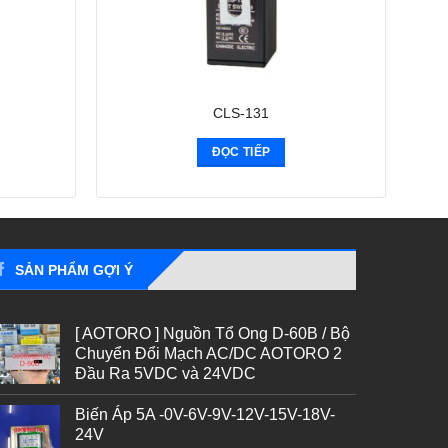
CLS-131
ĐỌC TIẾP
SẢN PHẨM GỢI Ý
[ AOTORO ] Nguồn Tổ Ong D-60B / Bộ
Chuyển Đổi Mạch AC/DC AOTORO 2
Đầu Ra 5VDC và 24VDC
Biến Áp 5A -0V-6V-9V-12V-15V-18V-
24V