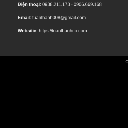
Điện thoại:
0938.211.173 - 0906.669.168
Email:
tuanthanh008@gmail.com
Websitie:
https://tuanthanhco.com
C