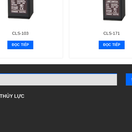
CLS-103
CLS-171
ĐỌC TIẾP
ĐỌC TIẾP
- THỦY LỰC