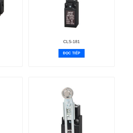
CLS-181
ĐỌC TIẾP