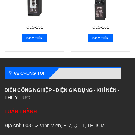
CLS-131
CLS-161
ĐỌC TIẾP
ĐỌC TIẾP
VỀ CHÚNG TÔI
ĐIỆN CÔNG NGHIỆP - ĐIỆN GIA DỤNG - KHÍ NÉN -
THỦY LỰC
TUẤN THÀNH
Địa chỉ:
008.C2 Vĩnh Viễn, P. 7, Q. 11, TPHCM