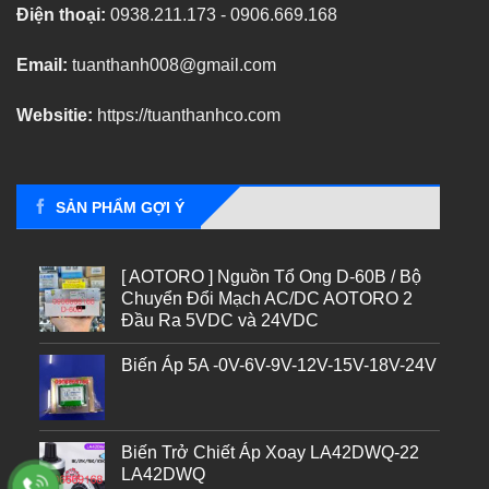
Điện thoại:
0938.211.173 - 0906.669.168
Email:
tuanthanh008@gmail.com
Websitie:
https://tuanthanhco.com
SẢN PHẨM GỢI Ý
[ AOTORO ] Nguồn Tổ Ong D-60B / Bộ
Chuyển Đổi Mạch AC/DC AOTORO 2
Đầu Ra 5VDC và 24VDC
Biến Áp 5A -0V-6V-9V-12V-15V-18V-24V
Biến Trở Chiết Áp Xoay LA42DWQ-22
LA42DWQ