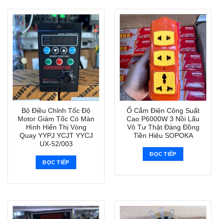
Bộ Điều Chỉnh Tốc Độ
Ổ Cắm Điện Công Suất
Motor Giảm Tốc Có Màn
Cao P6000W 3 Nồi Lẩu
Hình Hiển Thị Vòng
Vô Tư Thật Đáng Đồng
Quay YYPJ YCJT YYCJ
Tiền Hiệu SOPOKA
UX-52/003
ĐỌC TIẾP
ĐỌC TIẾP