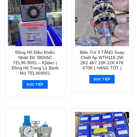
Đồng Hồ Điều Khiển
Biến Trở 3 TẦNG Xoay
Nhiệt Độ 380VAC
Chiết Áp WTH118-2W
TEL96-9001 – tQidec (
2K2 4K7 10K 22K 47K
Đồng Hồ Trong Lò Bánh
470K ( HÀNG TỐT )
Mì) TEL969001
ĐỌC TIẾP
ĐỌC TIẾP