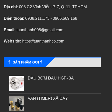
Địa chỉ:
008.C2 Vĩnh Viễn, P. 7, Q. 11, TPHCM
Điện thoại:
0938.211.173 - 0906.669.168
Email:
tuanthanh008@gmail.com
Websitie:
https://tuanthanhco.com
SẢN PHẨM GỢI Ý
ĐẦU BƠM DẦU HGP- 3A
VAN (TIMER) XÃ ĐÁY