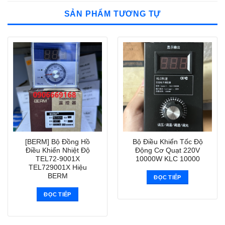
SẢN PHẨM TƯƠNG TỰ
[BERM] Bộ Đồng Hồ
Bộ Điều Khiển Tốc Độ
Điều Khiển Nhiệt Độ
Động Cơ Quạt 220V
TEL72-9001X
10000W KLC 10000
TEL729001X Hiệu
BERM
ĐỌC TIẾP
ĐỌC TIẾP