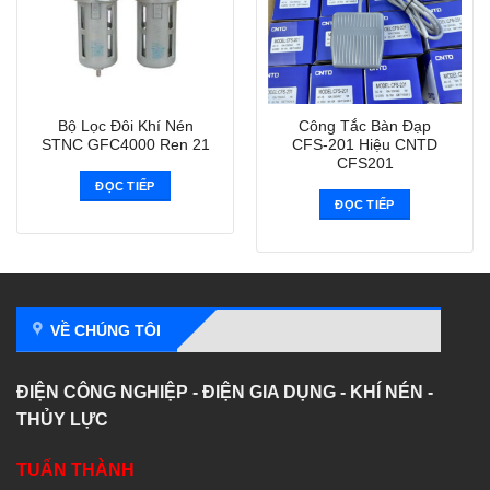
Bộ Lọc Đôi Khí Nén
Công Tắc Bàn Đạp
STNC GFC4000 Ren 21
CFS-201 Hiệu CNTD
CFS201
ĐỌC TIẾP
ĐỌC TIẾP
VỀ CHÚNG TÔI
ĐIỆN CÔNG NGHIỆP - ĐIỆN GIA DỤNG - KHÍ NÉN -
THỦY LỰC
TUẤN THÀNH