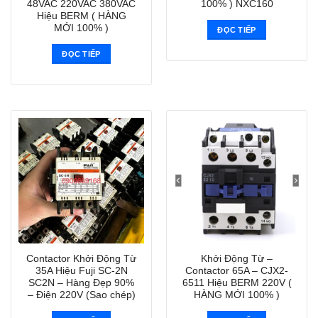
48VAC 220VAC 380VAC
100% ) NXC160
Hiệu BERM ( HÀNG
MỚI 100% )
ĐỌC TIẾP
ĐỌC TIẾP
Contactor Khởi Động Từ
Khởi Động Từ –
35A Hiệu Fuji SC-2N
Contactor 65A – CJX2-
SC2N – Hàng Đẹp 90%
6511 Hiệu BERM 220V (
– Điện 220V (Sao chép)
HÀNG MỚI 100% )