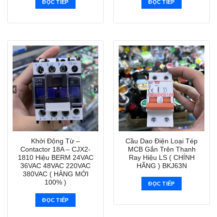
ĐỌC TIẾP
ĐỌC TIẾP
Khởi Động Từ –
Cầu Dao Điện Loại Tép
Contactor 18A – CJX2-
MCB Gắn Trên Thanh
1810 Hiệu BERM 24VAC
Ray Hiệu LS ( CHÍNH
36VAC 48VAC 220VAC
HÃNG ) BKJ63N
380VAC ( HÀNG MỚI
100% )
ĐỌC TIẾP
ĐỌC TIẾP