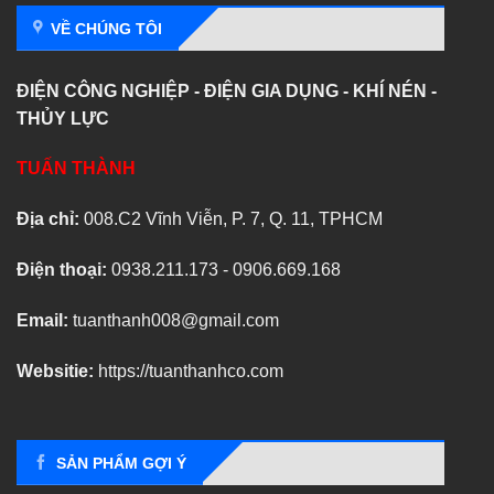
VỀ CHÚNG TÔI
ĐIỆN CÔNG NGHIỆP - ĐIỆN GIA DỤNG - KHÍ NÉN -
THỦY LỰC
TUẤN THÀNH
Địa chỉ:
008.C2 Vĩnh Viễn, P. 7, Q. 11, TPHCM
Điện thoại:
0938.211.173 - 0906.669.168
Email:
tuanthanh008@gmail.com
Websitie:
https://tuanthanhco.com
SẢN PHẨM GỢI Ý