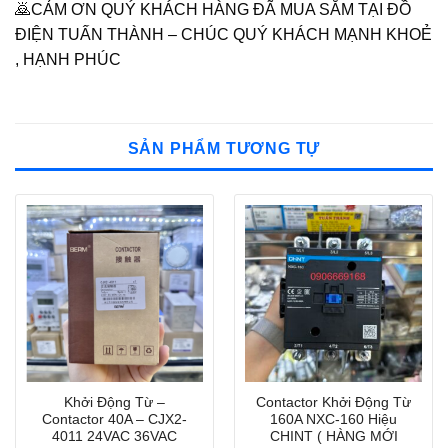
🙇CẢM ƠN QUÝ KHÁCH HÀNG ĐÃ MUA SẮM TẠI ĐỒ
ĐIỆN TUẤN THÀNH – CHÚC QUÝ KHÁCH MẠNH KHOẺ
, HẠNH PHÚC
SẢN PHẨM TƯƠNG TỰ
Khởi Động Từ –
Contactor Khởi Động Từ
Contactor 40A – CJX2-
160A NXC-160 Hiệu
4011 24VAC 36VAC
CHINT ( HÀNG MỚI