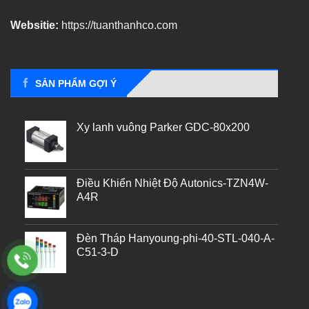
Websitie:
https://tuanthanhco.com
SẢN PHẨM GỢI Ý
Xy lanh vuông Parker GDC-80x200
Điều Khiển Nhiệt Độ Autonics-TZN4W-
A4R
Đèn Tháp Hanyoung-phi-40-STL-040-A-
C51-3-D