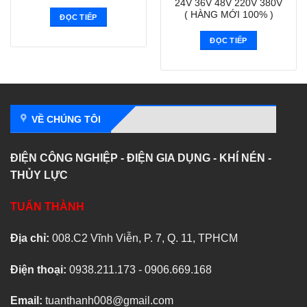
24V 36V 48V 220V 380V
( HÀNG MỚI 100% )
ĐỌC TIẾP
ĐỌC TIẾP
VỀ CHÚNG TÔI
ĐIỆN CÔNG NGHIỆP - ĐIỆN GIA DỤNG - KHÍ NÉN -
THỦY LỰC
TUẤN THÀNH
Địa chỉ:
008.C2 Vĩnh Viễn, P. 7, Q. 11, TPHCM
Điện thoại:
0938.211.173 - 0906.669.168
Email:
tuanthanh008@gmail.com