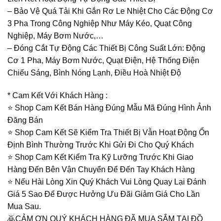
– Bảo Vệ Quá Tải Khi Gắn Rơ Le Nhiệt Cho Các Động Cơ
3 Pha Trong Công Nghiệp Như Máy Kéo, Quạt Công
Nghiệp, Máy Bơm Nước,…
– Đóng Cắt Tự Động Các Thiết Bị Công Suất Lớn: Động
Cơ 1 Pha, Máy Bơm Nước, Quạt Điện, Hệ Thống Điện
Chiếu Sáng, Bình Nóng Lạnh, Điều Hoà Nhiệt Độ
* Cam Kết Với Khách Hàng :
⭐️ Shop Cam Kết Bán Hàng Đúng Mẫu Mã Đúng Hình Ảnh
Đăng Bán
⭐️ Shop Cam Kết Sẽ Kiểm Tra Thiết Bị Vẫn Hoạt Động Ổn
Định Bình Thường Trước Khi Gửi Đi Cho Quý Khách
⭐️ Shop Cam Kết Kiểm Tra Kỹ Lưỡng Trước Khi Giao
Hàng Đến Bên Vận Chuyển Để Đến Tay Khách Hàng
⭐️ Nếu Hài Lòng Xin Quý Khách Vui Lòng Quay Lại Đánh
Giá 5 Sao Để Được Hưởng Ưu Đãi Giảm Giá Cho Lần
Mua Sau.
🙇CẢM ƠN QUÝ KHÁCH HÀNG ĐÃ MUA SẮM TẠI ĐỒ