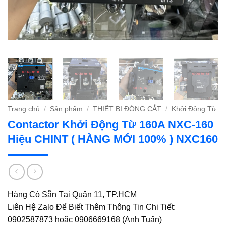
Trang chủ
/
Sản phẩm
/
THIẾT BỊ ĐÓNG CẮT
/
Khởi Động Từ
Contactor Khởi Động Từ 160A NXC-160
Hiệu CHINT ( HÀNG MỚI 100% ) NXC160
Hàng Có Sẵn Tại Quận 11, TP.HCM
Liên Hệ Zalo Để Biết Thêm Thông Tin Chi Tiết:
0902587873 hoặc 0906669168 (Anh Tuấn)