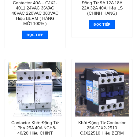
Contactor 40A – CJX2-
Động Từ 9A 12A 18A
4011 24VAC 36VAC
22A 32A 40A Hiệu LS
48VAC 220VAC 380VAC
(CHÍNH HÃNG)
Hiệu BERM ( HÀNG
MỚI 100% )
ĐỌC TIẾP
ĐỌC TIẾP
Contactor Khởi Động Từ
Khởi Động Từ Contactor
1 Pha 25A 40A NCH8-
25A CJX2-2510
40/20 Hiệu CHINT
CJX22510 Hiệu BERM