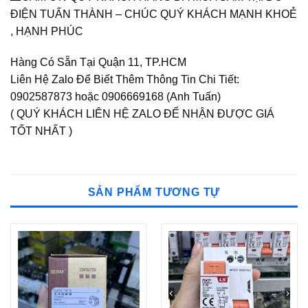
ĐIỆN TUẤN THÀNH – CHÚC QUÝ KHÁCH MẠNH KHOẺ
, HẠNH PHÚC
Hàng Có Sẵn Tại Quận 11, TP.HCM
Liên Hệ Zalo Để Biết Thêm Thông Tin Chi Tiết:
0902587873 hoặc 0906669168 (Anh Tuấn)
( QUÝ KHÁCH LIÊN HỆ ZALO ĐỂ NHẬN ĐƯỢC GIÁ
TỐT NHẤT )
SẢN PHẨM TƯƠNG TỰ