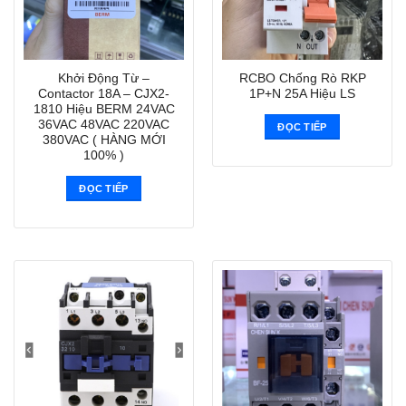
Khởi Động Từ –
RCBO Chống Rò RKP
Contactor 18A – CJX2-
1P+N 25A Hiệu LS
1810 Hiệu BERM 24VAC
36VAC 48VAC 220VAC
ĐỌC TIẾP
380VAC ( HÀNG MỚI
100% )
ĐỌC TIẾP