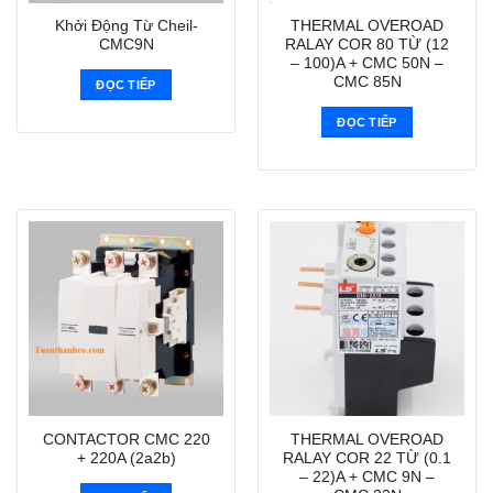
Khởi Động Từ Cheil-
THERMAL OVEROAD
CMC9N
RALAY COR 80 TỪ (12
– 100)A + CMC 50N –
CMC 85N
ĐỌC TIẾP
ĐỌC TIẾP
CONTACTOR CMC 220
THERMAL OVEROAD
+ 220A (2a2b)
RALAY COR 22 TỪ (0.1
– 22)A + CMC 9N –