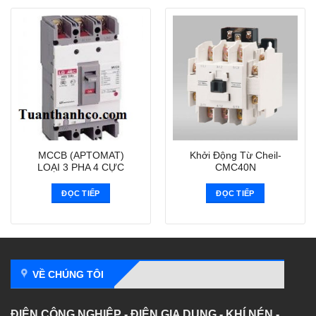
MCCB (APTOMAT)
Khởi Động Từ Cheil-
LOẠI 3 PHA 4 CỰC
CMC40N
ĐỌC TIẾP
ĐỌC TIẾP
VỀ CHÚNG TÔI
ĐIỆN CÔNG NGHIỆP - ĐIỆN GIA DỤNG - KHÍ NÉN -