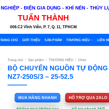
NGHIỆP - ĐIỆN GIA DỤNG - KHÍ NÉN - THỦY 
TUẤN THÀNH
008.C2 Vĩnh Viễn, P. 7, Q. 11, TPHCM
TRANG CHỦ
GIỚI THIỆU
SẢN PHẨM
THƯƠNG HIỆU
LIÊN H
Trang chủ
/
Sản phẩm
/
THƯƠNG HIỆU
/
Chint
BỘ CHUYỂN NGUỒN TỰ ĐỘNG
NZ7-250S/3 – 25-52.5
MUA HÀNG NHANH
HỖ TRỢ QUA ZALO