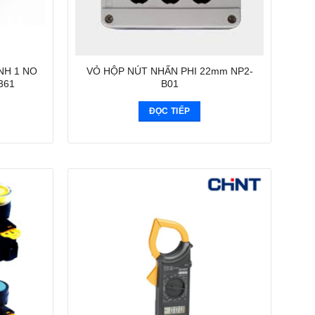
NH 1 NO
VỎ HỘP NÚT NHẤN PHI 22mm NP2-
361
B01
ĐỌC TIẾP