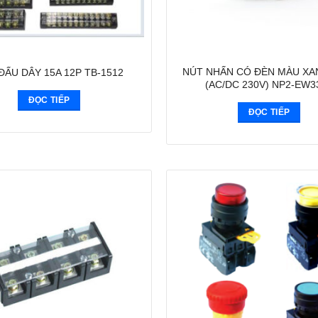
NÚT NHẤN CÓ ĐÈN MÀU XA
ĐẤU DÂY 15A 12P TB-1512
(AC/DC 230V) NP2-EW3
ĐỌC TIẾP
ĐỌC TIẾP