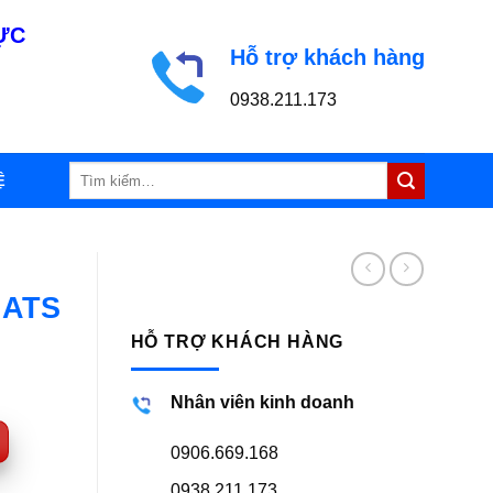
LỰC
Hỗ trợ khách hàng
0938.211.173
Tìm
Ệ
kiếm:
 ATS
HỖ TRỢ KHÁCH HÀNG
Nhân viên kinh doanh
0906.669.168
0938.211.173