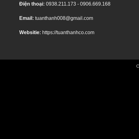
Điện thoại:
0938.211.173 - 0906.669.168
Email:
tuanthanh008@gmail.com
Websitie:
https://tuanthanhco.com
C