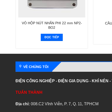
VỎ HỘP NÚT NHẤN PHI 22 mm NP2-
CẦU
BO2
ĐỌC TIẾP
VỀ CHÚNG TÔI
ĐIỆN CÔNG NGHIỆP - ĐIỆN GIA DỤNG - KHÍ NÉN 
TUẤN THÀNH
Địa chỉ:
008.C2 Vĩnh Viễn, P. 7, Q. 11, TPHCM