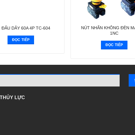
NÚT NHẤN KHÔNG ĐÈN M
 ĐẤU DÂY 60A 4P TC-604
1NC
ĐỌC TIẾP
ĐỌC TIẾP
- THỦY LỰC