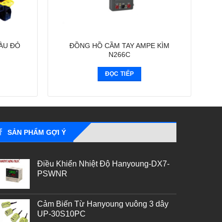
ÀU ĐỎ
ĐỒNG HỒ CẦM TAY AMPE KÌM
N266C
ĐỌC TIẾP
SẢN PHẨM GỢI Ý
Điều Khiển Nhiệt Độ Hanyoung-DX7-
PSWNR
Cảm Biến Từ Hanyoung vuông 3 dây
UP-30S10PC