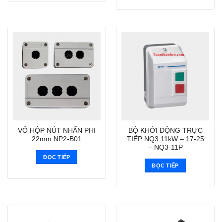
VỎ HỘP NÚT NHẤN PHI
BỘ KHỞI ĐỘNG TRỰC
22mm NP2-B01
TIẾP NQ3 11kW – 17-25
– NQ3-11P
ĐỌC TIẾP
ĐỌC TIẾP