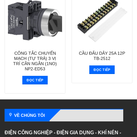
CÔNG TẮC CHUYỂN
CẦU ĐẤU DÂY 25A 12P
MẠCH (TỰ TRẢ) 3 VỊ
TB-2512
TRÍ CẦN NGẮN (1NO)
NP2-ED53
ĐỌC TIẾP
ĐỌC TIẾP
VỀ CHÚNG TÔI
ĐIỆN CÔNG NGHIỆP - ĐIỆN GIA DỤNG - KHÍ NÉN -