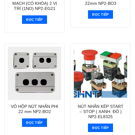
MẠCH (CÓ KHÓA) 2 VỊ
22mm NP2-BO3
TRÍ (1NO) NP2-EG21
ĐỌC TIẾP
ĐỌC TIẾP
VỎ HỘP NÚT NHẤN PHI
NÚT NHẤN KÉP START
22 mm NP2-BO2
– STOP ( XANH- ĐỎ )
NP2-EL8325
ĐỌC TIẾP
ĐỌC TIẾP