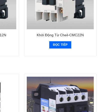
C12N
Khởi Động Từ Cheil-CMC22N
ĐỌC TIẾP