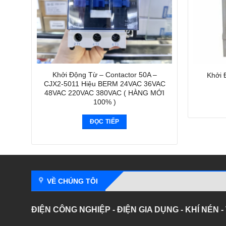
Khởi Động Từ – Contactor 50A –
Khởi 
CJX2-5011 Hiệu BERM 24VAC 36VAC
48VAC 220VAC 380VAC ( HÀNG MỚI
100% )
ĐỌC TIẾP
VỀ CHÚNG TÔI
ĐIỆN CÔNG NGHIỆP - ĐIỆN GIA DỤNG - KHÍ NÉN 