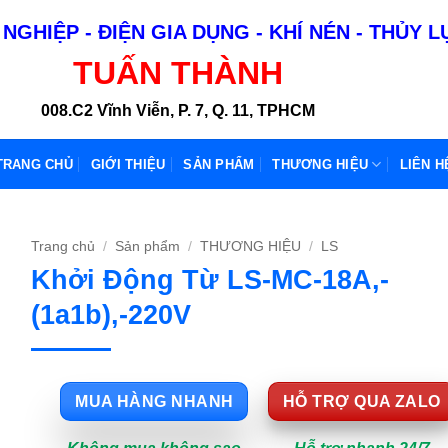
NGHIỆP - ĐIỆN GIA DỤNG - KHÍ NÉN - THỦY 
TUẤN THÀNH
008.C2 Vĩnh Viễn, P. 7, Q. 11, TPHCM
TRANG CHỦ
GIỚI THIỆU
SẢN PHẨM
THƯƠNG HIỆU
LIÊN H
Trang chủ
/
Sản phẩm
/
THƯƠNG HIỆU
/
LS
Khởi Động Từ LS-MC-18A,-
(1a1b),-220V
MUA HÀNG NHANH
HỖ TRỢ QUA ZALO