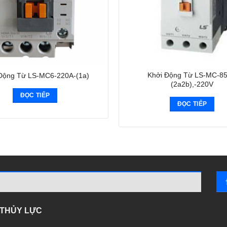
Khởi Động Từ LS-MC-85
Động Từ LS-MC6-220A-(1a)
(2a2b),-220V
ĐỌC TIẾP
ĐỌC TIẾP
- THỦY LỰC