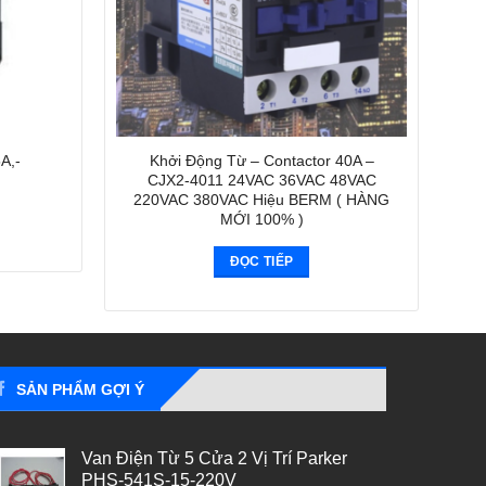
A,-
Khởi Động Từ – Contactor 40A –
CJX2-4011 24VAC 36VAC 48VAC
220VAC 380VAC Hiệu BERM ( HÀNG
MỚI 100% )
ĐỌC TIẾP
SẢN PHẨM GỢI Ý
Van Điện Từ 5 Cửa 2 Vị Trí Parker
PHS-541S-15-220V