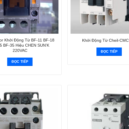
or Khởi Động Từ BF-11 BF-18
Khởi Động Từ Cheil-CM
5 BF-35 Hiệu CHEN SUN’K
220VAC
ĐỌC TIẾP
ĐỌC TIẾP