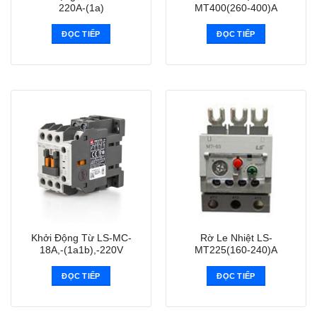
220A-(1a)
MT400(260-400)A
ĐỌC TIẾP
ĐỌC TIẾP
Khởi Động Từ LS-MC-
Rờ Le Nhiệt LS-
18A,-(1a1b),-220V
MT225(160-240)A
ĐỌC TIẾP
ĐỌC TIẾP