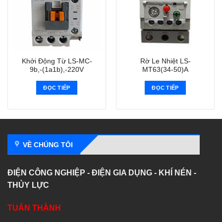
Khởi Động Từ LS-MC-
Rờ Le Nhiệt LS-
9b,-(1a1b),-220V
MT63(34-50)A
ĐỌC TIẾP
ĐỌC TIẾP
VỀ CHÚNG TÔI
ĐIỆN CÔNG NGHIỆP - ĐIỆN GIA DỤNG - KHÍ NÉN -
THỦY LỰC
TUẤN THÀNH