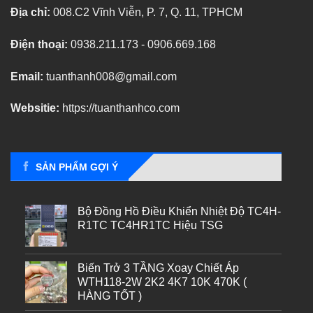
Địa chỉ:
008.C2 Vĩnh Viễn, P. 7, Q. 11, TPHCM
Điện thoại:
0938.211.173 - 0906.669.168
Email:
tuanthanh008@gmail.com
Websitie:
https://tuanthanhco.com
SẢN PHẨM GỢI Ý
Bộ Đồng Hồ Điều Khiển Nhiệt Độ TC4H-
R1TC TC4HR1TC Hiệu TSG
Biến Trở 3 TẦNG Xoay Chiết Áp
WTH118-2W 2K2 4K7 10K 470K (
HÀNG TỐT )