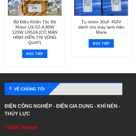
Bộ Điều Khiển Tốc Độ
Tụ nhôm 30uF 450V
Motor UX-52-A 90W
dành cho máy lạnh hiệu
120W UX52A (CÓ MÀN
Marie
HÌNH HIỂN THỊ VÒNG
QUAY)
ĐỌC TIẾP
ĐỌC TIẾP
VỀ CHÚNG TÔI
ĐIỆN CÔNG NGHIỆP - ĐIỆN GIA DỤNG - KHÍ NÉN -
THỦY LỰC
TUẤN THÀNH