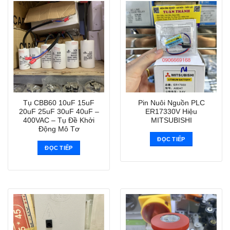
Tụ CBB60 10uF 15uF
Pin Nuôi Nguồn PLC
20uF 25uF 30uF 40uF –
ER17330V Hiệu
400VAC – Tụ Đề Khởi
MITSUBISHI
Động Mô Tơ
ĐỌC TIẾP
ĐỌC TIẾP