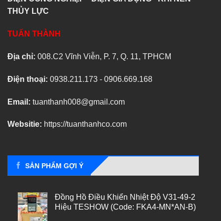
THỦY LỰC
TUẤN THÀNH
Địa chỉ:
008.C2 Vĩnh Viễn, P. 7, Q. 11, TPHCM
Điện thoại:
0938.211.173 - 0906.669.168
Email:
tuanthanh008@gmail.com
Websitie:
https://tuanthanhco.com
SẢN PHẨM GỢI Ý
Đồng Hồ Điều Khiển Nhiệt Độ V31-49-2
Hiệu TESHOW (Code: FKA4-MN*AN-B)