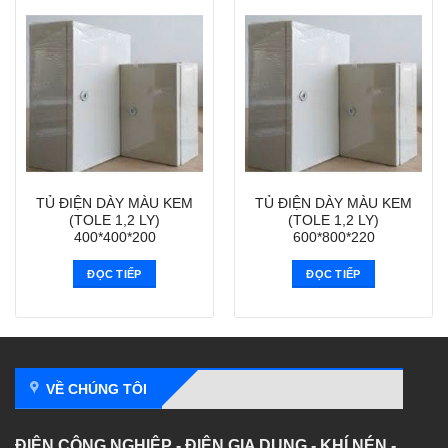
TỦ ĐIỆN DÀY MÀU KEM
TỦ ĐIỆN DÀY MÀU KEM
(TOLE 1,2 LY)
(TOLE 1,2 LY)
400*400*200
600*800*220
ĐỌC TIẾP
ĐỌC TIẾP
VỀ CHÚNG TÔI
ĐIỆN CÔNG NGHIỆP - ĐIỆN GIA DỤNG - KHÍ NÉN -